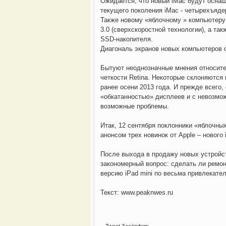
Ожидается, что новый iMac будут оснащ
текущего поколения iMac - четырехъядер
Также новому «яблочному » компьютер
3.0 (сверхскоростной технологии), а т
SSD-накопителя.
Диагональ экранов новых компьютеров о
Бытуют неоднозначные мнения относите
четкости Retina. Некоторые склоняются
ранее осени 2013 года. И прежде всего
«обкатанностью» дисплеев и с невозмо
возможные проблемы.
Итак, 12 сентября поклонники «яблочны
анонсом трех новинок от Apple – нового i
После выхода в продажу новых устройс
закономерный вопрос: сделать ли ремонт
версию iPad mini по весьма привлекател
Текст: www.peaknwes.ru