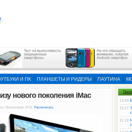
Тест на выносливость:
На что обращать
защищенные
внимание, покупая
смартфоны
Android-смартфон
УТБУКИ И ПК
ПЛАНШЕТЫ И РИДЕРЫ
ПАУТИНА
М
Посл
лизу нового поколения iMac
13:49
Б
.ru, Просмотров: 9732
Распечатать
21:27
Т
21:18
Н