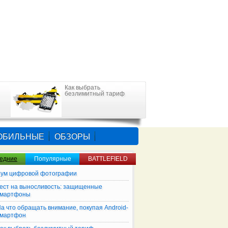
Как выбрать
безлимитный тариф
ОБИЛЬНЫЕ
ОБЗОРЫ
едние
Популярные
BATTLEFIELD
ум цифровой фотографии
ест на выносливость: защищенные
смартфоны
а что обращать внимание, покупая Android-
смартфон