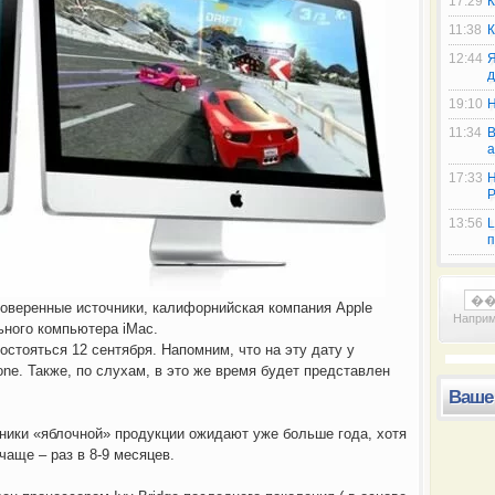
17:29
К
11:38
К
12:44
Я
д
19:10
Н
11:34
В
а
17:33
Н
Р
13:56
L
п
«И в огне не горит, и в воде
В отличии от фанатов i
роверенные источники, калифорнийская компания Apple
Напри
ьного компьютера iMac.
стояться 12 сентября. Напомним, что на эту дату у
ne. Также, по слухам, в это же время будет представлен
Ваше
ники «яблочной» продукции ожидают уже больше года, хотя
чаще – раз в 8-9 месяцев.