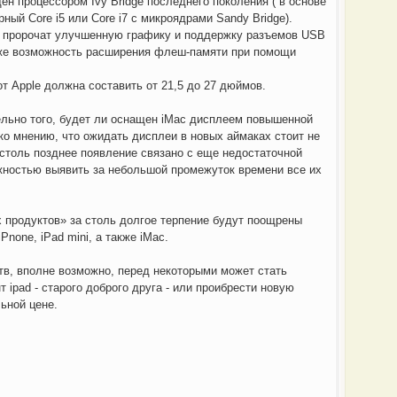
ен процессором Ivy Bridge последнего поколения ( в основе
ный Core i5 или Core i7 с микроядрами Sandy Bridge).
у пророчат улучшенную графику и поддержку разъемов USB
акже возможность расширения флеш-памяти при помощи
т Apple должна составить от 21,5 до 27 дюймов.
льно того, будет ли оснащен iMac дисплеем повышенной
 ко мнению, что ожидать дисплеи в новых аймаках стоит не
, столь позднее появление связано с еще недостаточной
жностью выявить за небольшой промежуток времени все их
х продуктов» за столь долгое терпение будут поощрены
Pnone, iPad mini, а также iMac.
тв, вполне возможно, перед некоторыми может стать
 ipad - старого доброго друга - или проибрести новую
ьной цене.