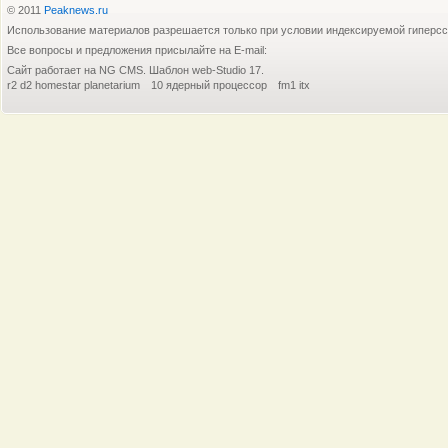
© 2011
Peaknews.ru
тенденцию роста продаж и значительное
не тонет», - поговорка, вполне при
Использование материалов разрешается только при условии индексируемой гиперс
Все вопросы и предложения присылайте на E-mail:
Сайт работает на NG CMS. Шаблон web-Studio 17.
r2 d2 homestar planetarium
10 ядерный процессор
fm1 itx