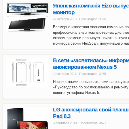
Японская компанія Eizo выпу
монитор
22 октября 2013 Просмотров: 3376
Всемирно известная японская компания по
профессиональных компьютерных дисплеев 
скором времени планирует начать выпуск с
монитора серии FlexScan, получившего на
В сети «засветилась» информ
анонсированном Nexus 5
10 октября 2013 Просмотров: 3435
Аналитики отмечают
«И в огне не гор
Неизвестными пользователями на ресурсе 
«Руководство по обслуживанию и ремонту
нового гуглофона Nexus 5.
LG анонсировала свой планше
Pad 8.3
3 сентября 2013 Просмотров: 4577