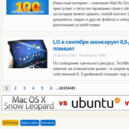
Известная интернет – компания Mail.Ru Gr
приступает к бета-тестированию своего обл
на котором можно хранить любой контент 
документы, видео и другие файлы) и син
различными устройствами.
LG в сентябре анонсирует 8,
планшет
15 августа 2013 Просмотров: 3566
По сообщению греческого ресурса, TechBl
новичек на планшетном рынке - в скором 
собственный 8, 5-дюймовый планшет под 
1
2
3
4
5
6
...42434445
OFFсянка
Карта сайта
Контакты