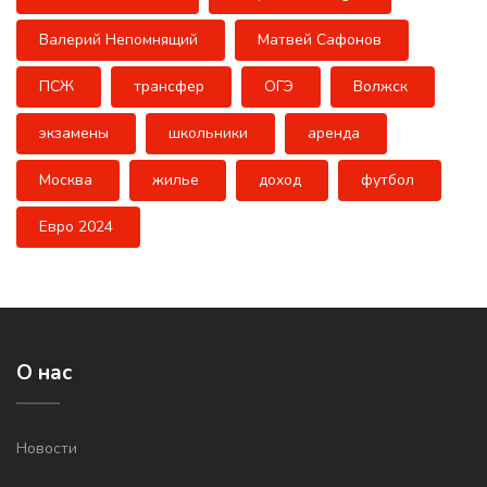
Валерий Непомнящий
Матвей Сафонов
ПСЖ
трансфер
ОГЭ
Волжск
экзамены
школьники
аренда
Москва
жилье
доход
футбол
Евро 2024
О нас
Новости