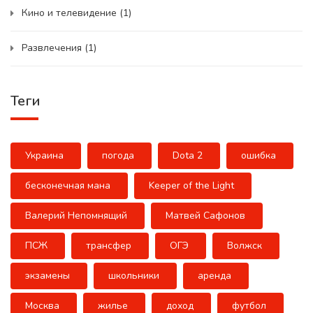
Кино и телевидение
(1)
Развлечения
(1)
Теги
Украина
погода
Dota 2
ошибка
бесконечная мана
Keeper of the Light
Валерий Непомнящий
Матвей Сафонов
ПСЖ
трансфер
ОГЭ
Волжск
экзамены
школьники
аренда
Москва
жилье
доход
футбол