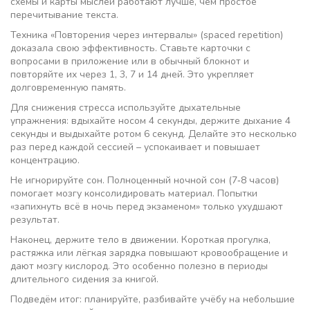
схемы и карты мыслей работают лучше, чем простое
перечитывание текста.
Техника «Повторения через интервалы» (spaced repetition)
доказала свою эффективность. Ставьте карточки с
вопросами в приложение или в обычный блокнот и
повторяйте их через 1, 3, 7 и 14 дней. Это укрепляет
долговременную память.
Для снижения стресса используйте дыхательные
упражнения: вдыхайте носом 4 секунды, держите дыхание 4
секунды и выдыхайте ротом 6 секунд. Делайте это несколько
раз перед каждой сессией – успокаивает и повышает
концентрацию.
Не игнорируйте сон. Полноценный ночной сон (7‑8 часов)
помогает мозгу консолидировать материал. Попытки
«запихнуть всё в ночь перед экзаменом» только ухудшают
результат.
Наконец, держите тело в движении. Короткая прогулка,
растяжка или лёгкая зарядка повышают кровообращение и
дают мозгу кислород. Это особенно полезно в периоды
длительного сидения за книгой.
Подведём итог: планируйте, разбивайте учёбу на небольшие