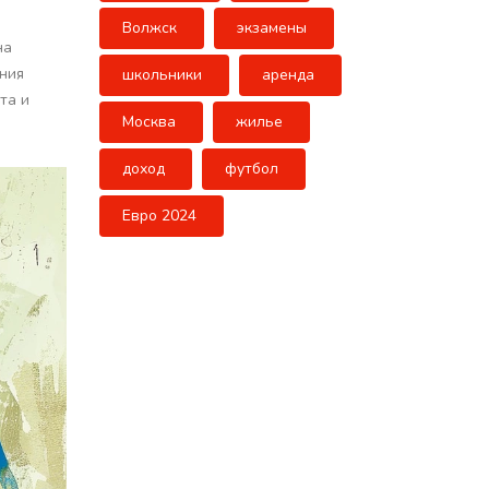
Волжск
экзамены
на
ения
школьники
аренда
та и
Москва
жилье
доход
футбол
Евро 2024