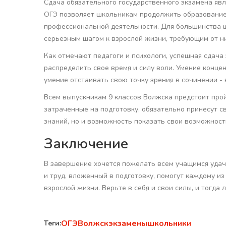
Сдача обязательного государственного экзамена яв
ОГЭ позволяет школьникам продолжить образование 
профессиональной деятельности. Для большинства 
серьезным шагом к взрослой жизни, требующим от ни
Как отмечают педагоги и психологи, успешная сдача 
распределить свое время и силу воли. Умение конце
умение отстаивать свою точку зрения в сочинении - 
Всем выпускникам 9 классов Волжска предстоит прой
затраченные на подготовку, обязательно принесут с
знаний, но и возможность показать свои возможност
Заключение
В завершение хочется пожелать всем учащимся удачи
и труд, вложенный в подготовку, помогут каждому из
взрослой жизни. Верьте в себя и свои силы, и тогда
ОГЭ
Волжск
экзамены
школьники
Теги: