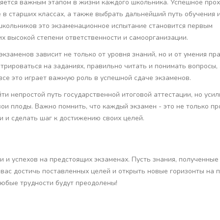
ляется важным этапом в жизни каждого школьника. Успешное про
в старших классах, а также выбрать дальнейший путь обучения 
школьников это экзаменационное испытание становится первым
х высокой степени ответственности и самоорганизации.
экзаменов зависит не только от уровня знаний, но и от умения пр
нтрироваться на заданиях, правильно читать и понимать вопросы,
все это играет важную роль в успешной сдаче экзаменов.
ти непростой путь государственной итоговой аттестации, но усил
вои плоды. Важно помнить, что каждый экзамен - это не только п
и и сделать шаг к достижению своих целей.
 и успехов на предстоящих экзаменах. Пусть знания, полученные 
 вас достичь поставленных целей и открыть новые горизонты на п
 любые трудности будут преодолены!