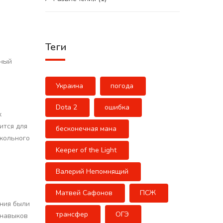
Теги
нный
Украина
погода
Dota 2
ошибка
х
ится для
бесконечная мана
школьного
Keeper of the Light
Валерий Непомнящий
Матвей Сафонов
ПСЖ
ания были
трансфер
ОГЭ
 навыков