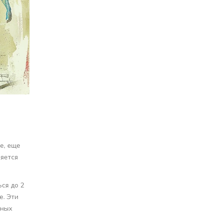
е, еще
ляется
ся до 2
е. Эти
нных