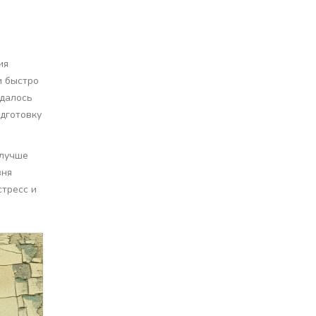
ия
и быстро
удалось
дготовку
 лучше
вня
стресс и