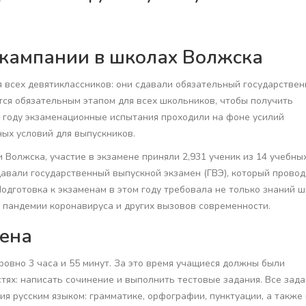
кампании в школах Волжска
я всех девятиклассников: они сдавали обязательный государстве
ется обязательным этапом для всех школьников, чтобы получить
м году экзаменационные испытания проходили на фоне усилий
ых условий для выпускников.
Волжска, участие в экзамене приняли 2,931 ученик из 14 учебны
давали государственный выпускной экзамен (ГВЭ), который провод
Подготовка к экзаменам в этом году требовала не только знаний 
х пандемии коронавируса и других вызовов современности.
мена
ровно 3 часа и 55 минут. За это время учащиеся должны были
стях: написать сочинение и выполнить тестовые задания. Все зад
я русским языком: грамматике, орфографии, пунктуации, а также