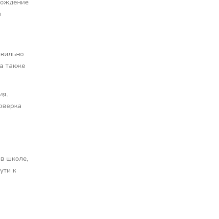
хождение
и
авильно
 а также
ия,
роверка
в школе,
ути к