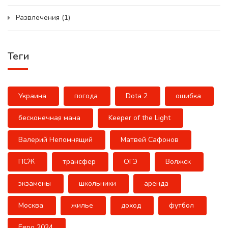
Развлечения
(1)
Теги
Украина
погода
Dota 2
ошибка
бесконечная мана
Keeper of the Light
Валерий Непомнящий
Матвей Сафонов
ПСЖ
трансфер
ОГЭ
Волжск
экзамены
школьники
аренда
Москва
жилье
доход
футбол
Евро 2024