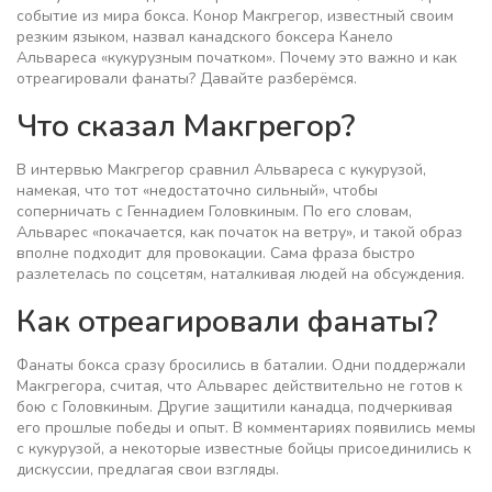
событие из мира бокса. Конор Макгрегор, известный своим
резким языком, назвал канадского боксера Канело
Альвареса «кукурузным початком». Почему это важно и как
отреагировали фанаты? Давайте разберёмся.
Что сказал Макгрегор?
В интервью Макгрегор сравнил Альвареса с кукурузой,
намекая, что тот «недостаточно сильный», чтобы
соперничать с Геннадием Головкиным. По его словам,
Альварес «покачается, как початок на ветру», и такой образ
вполне подходит для провокации. Сама фраза быстро
разлетелась по соцсетям, наталкивая людей на обсуждения.
Как отреагировали фанаты?
Фанаты бокса сразу бросились в баталии. Одни поддержали
Макгрегора, считая, что Альварес действительно не готов к
бою с Головкиным. Другие защитили канадца, подчеркивая
его прошлые победы и опыт. В комментариях появились мемы
с кукурузой, а некоторые известные бойцы присоединились к
дискуссии, предлагая свои взгляды.