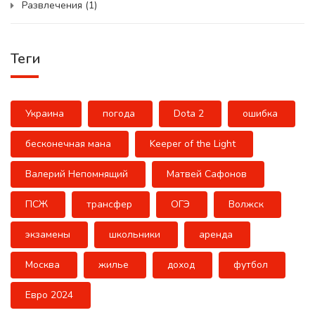
Развлечения
(1)
Теги
Украина
погода
Dota 2
ошибка
бесконечная мана
Keeper of the Light
Валерий Непомнящий
Матвей Сафонов
ПСЖ
трансфер
ОГЭ
Волжск
экзамены
школьники
аренда
Москва
жилье
доход
футбол
Евро 2024