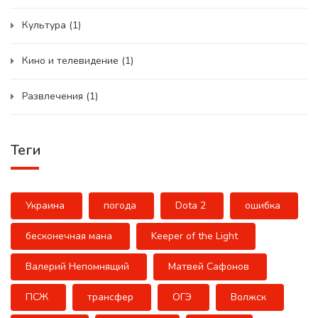
Культура
(1)
Кино и телевидение
(1)
Развлечения
(1)
Теги
Украина
погода
Dota 2
ошибка
бесконечная мана
Keeper of the Light
Валерий Непомнящий
Матвей Сафонов
ПСЖ
трансфер
ОГЭ
Волжск