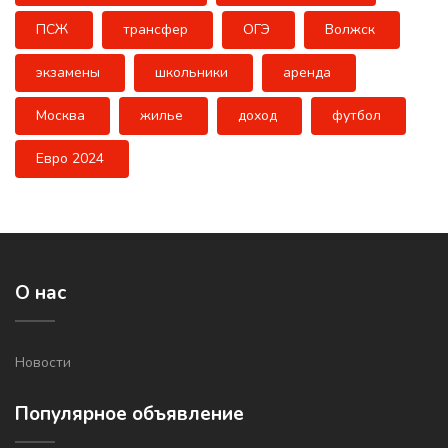
ПСЖ
трансфер
ОГЭ
Волжск
экзамены
школьники
аренда
Москва
жилье
доход
футбол
Евро 2024
О нас
Новости
Популярное объявление