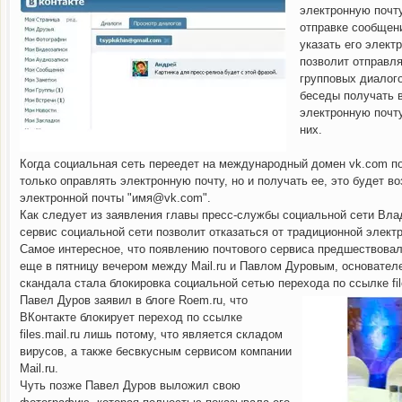
электронную почту
отправке сообщен
указать его элект
позволит отправл
групповых диалого
беседы получать 
электронную почту
них.
Когда социальная сеть переедет на международный домен vk.com по
только оправлять электронную почту, но и получать ее, это будет в
электронной почты "имя@vk.com".
Как следует из заявления главы пресс-службы социальной сети Вл
сервис социальной сети позволит отказаться от традиционной элект
Gmail, принадлежащий Google, стал самым
Малоизвестная компания SurfCast п
Самое интересное, что появлению почтового сервиса предшествовал
еще в пятницу вечером между Mail.ru и Павлом Дуровым, основател
скандала стала блокировка социальной сетью перехода по ссылке file
Павел Дуров заявил в блоге Roem.ru, что
ВКонтакте блокирует переход по ссылке
files.mail.ru лишь потому, что является складом
вирусов, а также бесвкусным сервисом компании
Mail.ru.
Чуть позже Павел Дуров выложил свою