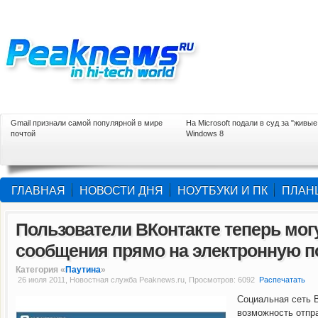
Gmail признали самой популярной в мире
На Microsoft подали в суд за "живые
почтой
Windows 8
ГЛАВНАЯ
НОВОСТИ ДНЯ
НОУТБУКИ И ПК
ПЛАН
Пользователи ВКонтакте теперь мог
сообщения прямо на электронную по
Категория «
Паутина
»
26 июля 2011, Новостная служба Peaknews.ru, Просмотров: 6092
Распечатать
Социальная сеть 
возможность отпр