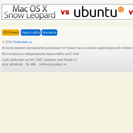
OFFсянка
Карта сайта
Контакты
© 2011
Peaknews.ru
Использование материалов разрешается только при условии индексируемой гиперс
Все вопросы и предложения присылайте на E-mail:
Сайт работает на NG CMS. Шаблон web-Studio 17.
acer ultrabook
fly xlife
samsung galaxy w
Как стало известно из сообщения
Как изве