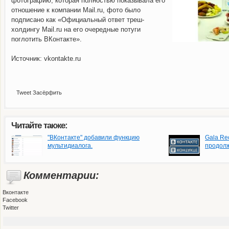
фотографию, которая полностью показывала его
отношение к компании Mail.ru, фото было
подписано как «Официальный ответ треш-
холдингу Mail.ru на его очередные потуги
поглотить ВКонтакте».
Источник: vkontakte.ru
Tweet
Засёрфить
Читайте также:
"ВКонтакте" добавили функцию
Gala Re
мультидиалога.
продолж
Комментарии:
Вконтакте
Facebook
Twitter