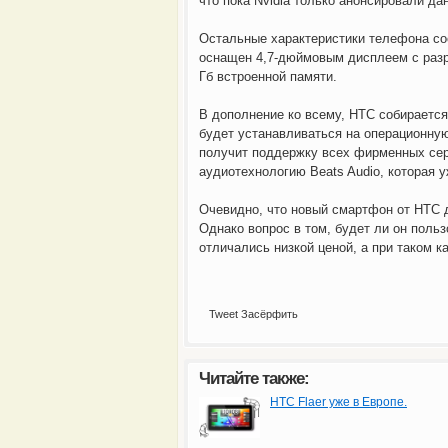
что пока Nvidia только анонсировали д
Остальные характеристики телефона со
оснащен 4,7-дюймовым дисплеем с разре
Гб встроенной памяти.
В дополнение ко всему, HTC собирается
будет устанавливаться на операционную
получит поддержку всех фирменных серв
аудиотехнологию Beats Audio, которая 
Очевидно, что новый смартфон от HTC 
Однако вопрос в том, будет ли он поль
отличались низкой ценой, а при таком 
Gmail, принадлежащий Google, стал самым
Мало
Tweet
Засёрфить
Читайте также:
HTC Flaer уже в Европе.