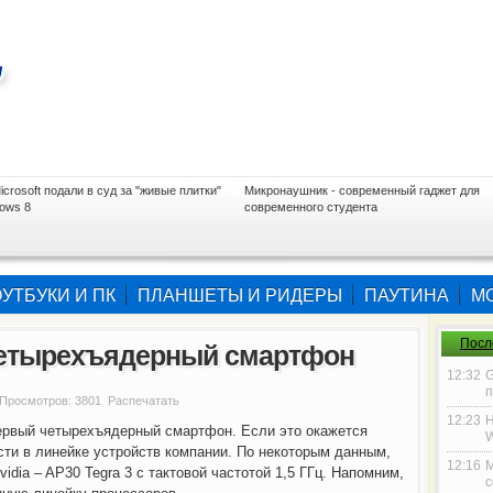
icrosoft подали в суд за "живые плитки"
Микронаушник - современный гаджет для
ows 8
современного студента
УТБУКИ И ПК
ПЛАНШЕТЫ И РИДЕРЫ
ПАУТИНА
М
Посл
четырехъядерный смартфон
12:32
G
п
 Просмотров: 3801 Распечатать
12:23
Н
первый четырехъядерный смартфон. Если это окажется
W
сти в линейке устройств компании. По некоторым данным,
12:16
М
idia – AP30 Tegra 3 с тактовой частотой 1,5 ГГц. Напомним,
с