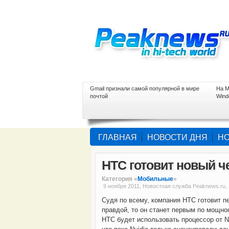
Gmail признали самой популярной в мире
На M
почтой
Wind
ГЛАВНАЯ
НОВОСТИ ДНЯ
НО
HTC готовит новый 
Категория «
Мобильные
»
9 ноября 2011, Новостная служба Peaknews.ru,
Судя по всему, компания HTC готовит 
правдой, то он станет первым по мощно
HTC будет использовать процессор от Nv