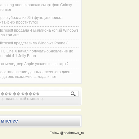
amsung анонсировала смартфон Galaxy
remier
pple убрала из Siri функцию поиска
итайских проституток
icrosoft продала 4 миллиона копий Windows
 за три дня
icrosoft представила Windows Phone 8
TC One X начал получать обновление до
ndroid 4.1 Jelly Bean
оп-менеджер Apple уволен из-за карт?
осстановление данных с жесткого диска:
огда оно возможно, а когда и нет
Компания Samsung представила смартфон
мер:
планшетный компьютер
 мнение
Follow @peaknews_ru