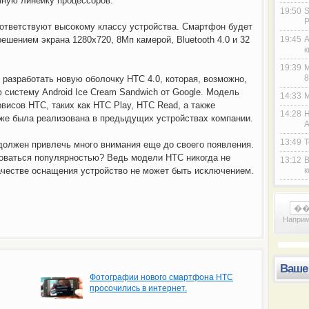
анную линейку процессоров.
19:50
S
P
ответствуют высокому классу устройства. Смартфон будет
шением экрана 1280х720, 8Мп камерой, Bluetooth 4.0 и 32
19:45
A
к
19:39
M
8
 разработать новую оболочку HTC 4.0, которая, возможно,
 систему Android Ice Cream Sandwich от Google. Модель
14:33
M
исов HTC, таких как HTC Play, HTC Read, а также
14:28
H
уже была реализована в предыдущих устройствах компании.
A
13:49
Т
должен привлечь много внимания еще до своего появления.
зоваться популярностью? Ведь модели HTC никогда не
13:12
В
качестве оснащения устройство не может быть исключением.
к
известная компания SurfCast подала на
Каждый студент мечтает чувствовать себя
Напри
Ваше
Фотографии нового смартфона HTС
просочились в интернет.