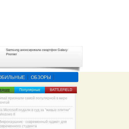
Samsung анонсировала смартфон Galaxy
Premier
ОБИЛЬНЫЕ
ОБЗОРЫ
едние
Популярные
BATTLEFIELD
mail признали самой популярной в мире
очтой
а Microsoft подали в суд за "живые плитки"
indows 8
икронаушник - современный гаджет для
овременного студента