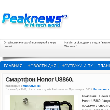
Gmail признали самой популярной в мире
На Microsoft подали в суд за "живые
почтой
Windows 8
ГЛАВНАЯ
НОВОСТИ ДНЯ
НОУТБУКИ И ПК
ПЛАН
Смартфон Honor U8860.
Категория «
Мобильные
»
1 сентября 2011, Новостная служба Peaknews.ru, Просмотров: 5609
Распечатать
Компания Huawei 
Honor U8860. Устр
продаже у операто