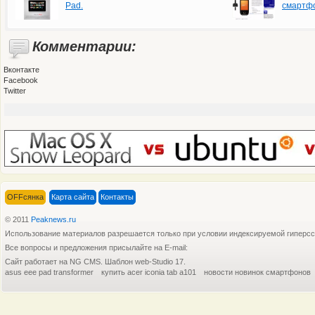
Pad.
смартфо
Комментарии:
Вконтакте
Facebook
Twitter
OFFсянка
Карта сайта
Контакты
© 2011
Peaknews.ru
Использование материалов разрешается только при условии индексируемой гиперс
Все вопросы и предложения присылайте на E-mail:
Сайт работает на NG CMS. Шаблон web-Studio 17.
asus eee pad transformer
купить acer iconia tab a101
новости новинок смартфонов