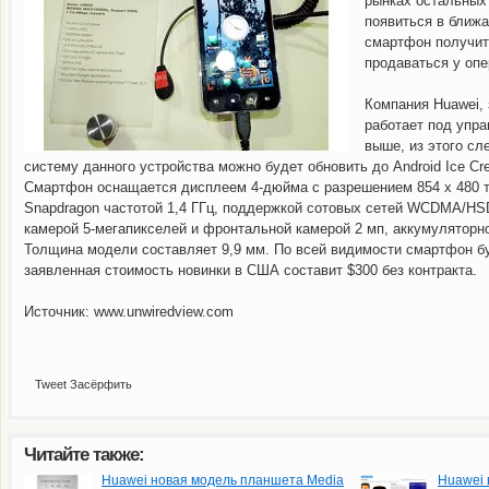
рынках остальных
появиться в ближ
смартфон получит 
продаваться у опе
Компания Huawei,
работает под упра
выше, из этого сл
систему данного устройства можно будет обновить до Android Ice Cr
Смартфон оснащается дисплеем 4-дюйма с разрешением 854 х 480 
Snapdragon частотой 1,4 ГГц, поддержкой сотовых сетей WCDMA/HS
камерой 5-мегапикселей и фронтальной камерой 2 мп, аккумуляторн
Толщина модели составляет 9,9 мм. По всей видимости смартфон буд
заявленная стоимость новинки в США составит $300 без контракта.
Gmail, принадлежащий Google, стал самым
Малоизвестная компания SurfCast п
Источник: www.unwiredview.com
Tweet
Засёрфить
Читайте также:
Huawei новая модель планшета Media
Huawei 