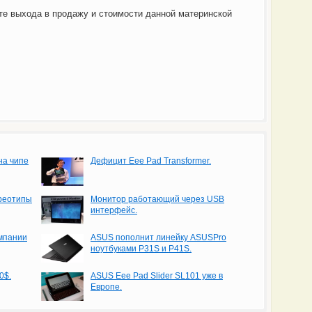
те выхода в продажу и стоимости данной материнской
на чипе
Дефицит Eee Pad Transformer.
реотипы
Монитор работающий через USB
интерфейс.
омпании
ASUS пополнит линейку ASUSPro
ноутбуками P31S и P41S.
0$.
ASUS Eee Pad Slider SL101 уже в
Европе.