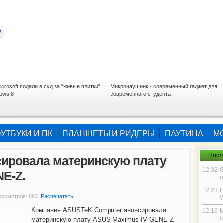
icrosoft подали в суд за "живые плитки"
Микронаушник - современный гаджет для
ows 8
современного студента
УТБУКИ И ПК
ПЛАНШЕТЫ И РИДЕРЫ
ПАУТИНА
М
Посл
сировала материнскую плату
12:32
G
E-Z.
п
12:23
Н
Просмотров: 683
Распечатать
W
Компания ASUSTeK Computer анонсировала
12:16
М
с
материнскую плату ASUS Maximus IV GENE-Z