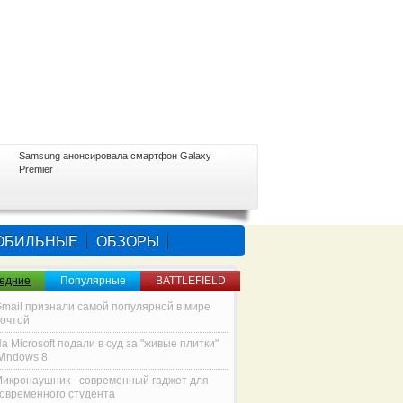
Samsung анонсировала смартфон Galaxy
Premier
ОБИЛЬНЫЕ
ОБЗОРЫ
едние
Популярные
BATTLEFIELD
mail признали самой популярной в мире
очтой
а Microsoft подали в суд за "живые плитки"
indows 8
икронаушник - современный гаджет для
овременного студента