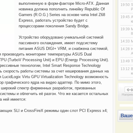
выполненную в форм-факторе Micro-ATX. Данная
19:50
S
новинка должна пополнить линейку Republic Of
P
Gamers (R.O.G.) Series на основе чипа Intel Z68
19:45
A
Express, работать устройство будет с
к
процессорами поколения Sandy Bridge.
19:39
M
8
Устройство оборудовано уникальной системой
14:33
M
пассивного охлаждения, имеет подсистему
питания ASUS DIGI+ VRM, и снабжена системой,
14:28
H
A
и производить мониторинг температуры ASUS Dual
 TPU (TurboV Processing Unit) и EPU (Energy Processing Unit).
13:49
Т
ессивные технологии, Intel Smart Response Technology
13:12
В
ь скорость работы системы за счет кеширования данных на
к
LucidLogix Virtu GPU Virtualization Technology возможность
известная компания SurfCast подала на
Каждый студент мечтает чувствовать себя
ор графического ядра на видео адаптер. По мимо этого,
 широкий спектр фирменных разработок, призванных
системы и облегчить её разгон. Что же касается остальных
Напри
а ней имеется:
вающих SLI и CrossFireX режимы один слот PCI Express x4;
Ваше