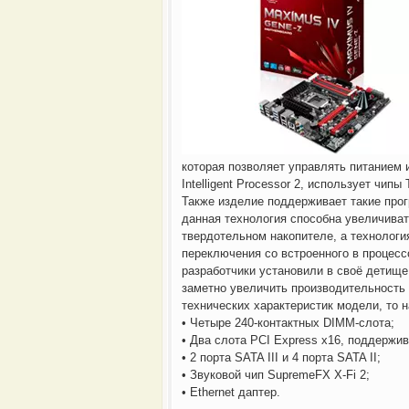
которая позволяет управлять питанием 
Intelligent Processor 2, использует чипы
Также изделие поддерживает такие прогр
данная технология способна увеличиват
твердотельном накопителе, а технология 
Gmail, принадлежащий Google, стал самым
Мало
переключения со встроенного в процесс
разработчики установили в своё детище
заметно увеличить производительность 
технических характеристик модели, то н
• Четыре 240-контактных DIMM-слота;
• Два слота PCI Express x16, поддержи
• 2 порта SATA III и 4 порта SATA II;
• Звуковой чип SupremeFX X-Fi 2;
• Ethernet даптер.