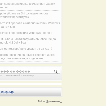
amsung анонсировала смартфон Galaxy
remier
pple убрала из Siri функцию поиска
итайских проституток
icrosoft продала 4 миллиона копий Windows
 за три дня
icrosoft представила Windows Phone 8
TC One X начал получать обновление до
ndroid 4.1 Jelly Bean
оп-менеджер Apple уволен из-за карт?
осстановление данных с жесткого диска:
огда оно возможно, а когда и нет
Компания Samsung представила смартфон
мер:
планшетный компьютер
 мнение
Follow @peaknews_ru