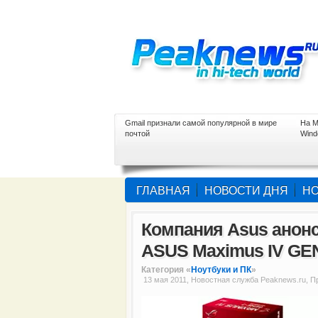
Gmail признали самой популярной в мире
На M
почтой
Wind
ГЛАВНАЯ
НОВОСТИ ДНЯ
НО
Компания Asus анон
ASUS Maximus IV GEN
Категория «
Ноутбуки и ПК
»
13 мая 2011, Новостная служба Peaknews.ru, 