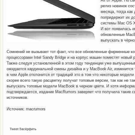
Air от Apple. По 
релиз новинок сос
месяца, тогда как
попридержит их д
системы Mac OS X
И вот появилась и
обновленные MacB
выпускать в чёрно
Сомнений не вызывает тот факт, что все обновленные фирменные к
процессорами Intel Sandy Bridge и на корпус машин поместят новый р
Также следуя установленной в этом году тенденции уже выпущенным
ожидается кардинальной смены дизайна и у MacBook Air, изменится 
в чем Apple отклонится от традиций это в том что некоторые модели
скорее всего такую расцветку получат топовые версии, так как не т
В корпорации Microsoft
В текущем году 
выпускать топовые модели MacBook в черном цвете. И хотя информа
подтверждается, издание MacRumors заверяет что получила такие с
источников.
Источник: macrumors
Tweet
Засёрфить