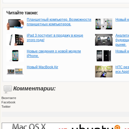
Читайте также:
Планшетный компьютер. Возможности
Новый к
планшетных компьютеров.
iPad 3 поступит в продажу в конце
Аналити
этого года!
будующе
рынке.
Новые сведения о новой модели
Новый к
iPhone.
Новый MacBook Air
НТС рез
иск Appl
Комментарии:
Вконтакте
Facebook
Twitter