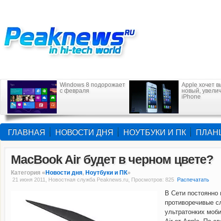
Windows 8 подорожает
Apple хочет в
с февраля
новый, увели
iPhone
ГЛАВНАЯ
НОВОСТИ ДНЯ
НОУТБУКИ И ПК
ПЛАН
MacBook Air будет в черном цвете?
Категория «
Новости дня
,
Ноутбуки и ПК
»
21 июня 2011, Новостная служба Peaknews.ru, Просмотров: 825
Распечатать
В Сети постоянно
противоречивые с
ультратонких моб