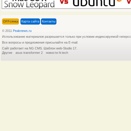
OFFсянка
Карта сайта
Контакты
© 2011
Peaknews.ru
Использование материалов разрешается только при условии индексируемой гиперс
Все вопросы и предложения присылайте на E-mail:
Планшетные компьютеры (Tablet PC)
с
На прош
Сайт работает на NG CMS. Шаблон web-Studio 17.
Другие
asus transformer 2
новости hi tech
Как сообщает китайское издание Economic
Аналитик
Не один смартфон не окружен стольким
Новый с
Судя по слухам, распространяемые
Компания