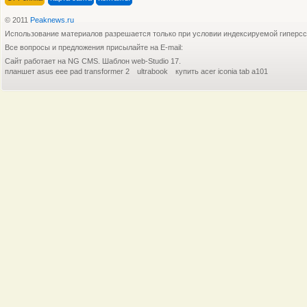
© 2011
Peaknews.ru
Использование материалов разрешается только при условии индексируемой гиперс
Все вопросы и предложения присылайте на E-mail:
По сообщениям ресурса Digitimes,
Совреме
Сайт работает на NG CMS. Шаблон web-Studio 17.
планшет asus eee pad transformer 2
ultrabook
купить acer iconia tab a101
Как сообщается ресурсом Macotakara,
Ресурс T
На прошедшей конференции WWDC не
Как сооб
Аналитики из iSuppli провели исследования
В Сети п