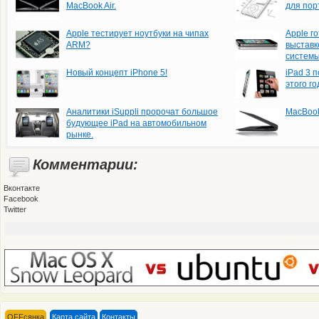
MacBook Air.
для пор
Apple тестирует ноутбуки на чипах
Apple г
ARM?
выстав
системы
Новый концепт iPhone 5!
iPad 3 
этого го
Аналитики iSuppli пророчат большое
MacBook
будующее iPad на автомобильном
рынке.
Комментарии:
Вконтакте
Facebook
Twitter
OFFсянка
Карта сайта
Контакты