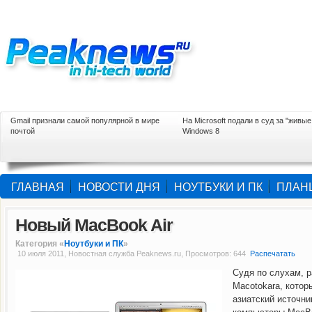
Gmail признали самой популярной в мире
На Microsoft подали в суд за "живые
почтой
Windows 8
ГЛАВНАЯ
НОВОСТИ ДНЯ
НОУТБУКИ И ПК
ПЛАН
Новый MacBook Air
Категория «
Ноутбуки и ПК
»
10 июля 2011, Новостная служба Peaknews.ru, Просмотров: 644
Распечатать
Судя по слухам, 
Macotokara, котор
азиатский источн