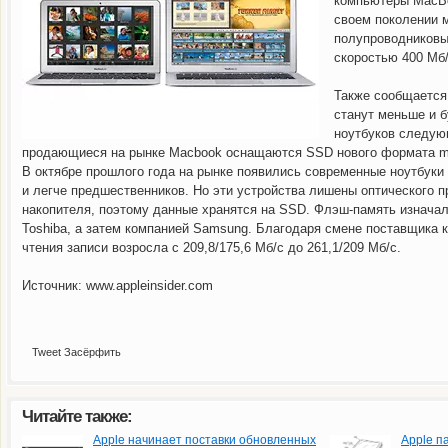
компьютеры MacBo
своем поколении 
полупроводниковы
скоростью 400 Мб/
Также сообщается
станут меньше и 
ноутбуков следую
продающиеся на рынке Macbook оснащаются SSD нового формата 
В октябре прошлого года на рынке появились современные ноутбуки 
и легче предшественников. Но эти устройства лишены оптического п
накопителя, поэтому данные хранятся на SSD. Флэш-память изнача
Toshiba, а затем компанией Samsung. Благодаря смене поставщика 
чтения записи возросла с 209,8/175,6 Мб/с до 261,1/209 Мб/с.
Gmail, принадлежащий Google, стал самым
Малоизвестная компания SurfCast п
Источник: www.appleinsider.com
Tweet
Засёрфить
Читайте также:
Apple начинает поставки обновленных
Apple п