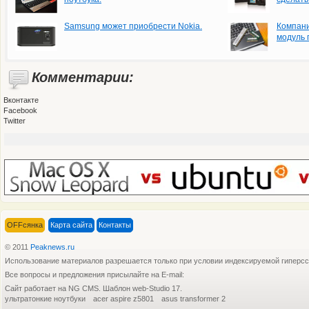
Samsung может приобрести Nokia.
Компани
модуль 
Комментарии:
Вконтакте
Facebook
Twitter
OFFсянка
Карта сайта
Контакты
© 2011
Peaknews.ru
Использование материалов разрешается только при условии индексируемой гиперс
Все вопросы и предложения присылайте на E-mail:
Компания Samsung Electronics начала
Оператор
Сайт работает на NG CMS. Шаблон web-Studio 17.
ультратонкие ноутбуки
acer aspire z5801
asus transformer 2