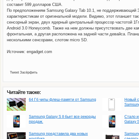
составит 599 долларов США.
По предположениям Samsung Galaxy Tab 10.1, не поддерживающий 3
характеристикам от оригинальной модели. Видимо, этот планшет та
сенсорный экран, двух ядерный центральный процессор частотой 1Гг
Android 3.0 Honeycomb. Также на нем должны присутствовать две ка
фронтальная, а другая расположена на задней части девайса. Пла
несколькими сенсорами, слотом micro SD.
Источник: engadget.com
Tweet
Засёрфить
Читайте также:
64 Гб чипы флеш-памяти от Samsung
Новый с
Samsun
Samsung Galaxy S II бьет все рекорды
Стало и
продаж.
Galaxy S 
Samsung представила два новых
Samsung
ноутбука.
сделать