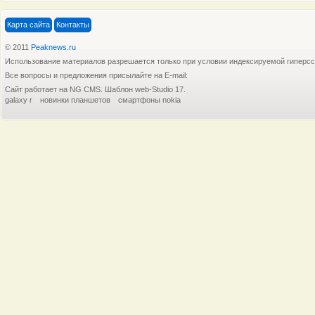
Карта сайта
Контакты
© 2011
Peaknews.ru
Использование материалов разрешается только при условии индексируемой гиперс
Все вопросы и предложения присылайте на E-mail:
Планшетом Samsung Galaxy Tab 10.1 были
Компания
Сайт работает на NG CMS. Шаблон web-Studio 17.
galaxy r
новинки планшетов
смартфоны nokia
Оператор сотовой связи T-Mobile
Как стал
Как стало известно компания Samsung
Как стал
Рынок мобильных устройств знает немало
Компания