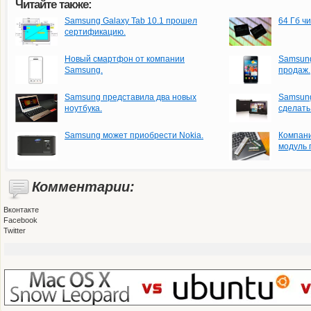
Читайте также:
Samsung Galaxy Tab 10.1 прошел
64 Гб ч
сертификацию.
Новый смартфон от компании
Samsung
Samsung.
продаж.
Samsung представила два новых
Samsung
ноутбука.
сделать
Samsung может приобрести Nokia.
Компани
модуль 
Комментарии:
Вконтакте
Facebook
Twitter