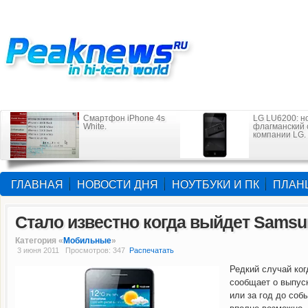
Смартфон iPhone 4s
LG LU6200: н
White.
флагманский
компании LG.
ГЛАВНАЯ
НОВОСТИ ДНЯ
НОУТБУКИ И ПК
ПЛАН
Стало известно когда выйдет Samsung
Категория «
Мобильные
»
3 июня 2011 Просмотров: 347
Распечатать
Редкий случай ко
сообщает о выпуск
или за год до соб