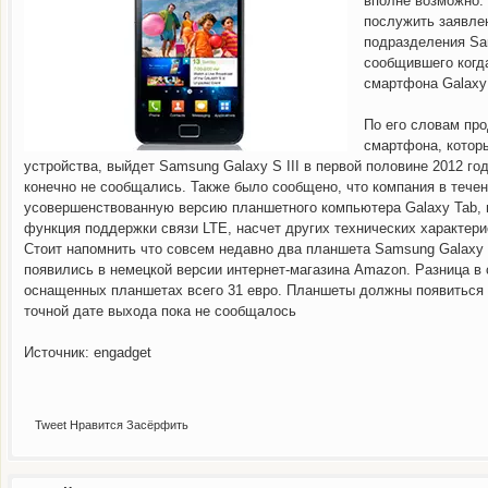
вполне возможно.
послужить заявле
подразделения Sa
сообщившего когд
смартфона Galaxy
По его словам пр
смартфона, которы
устройства, выйдет Samsung Galaxy S III в первой половине 2012 го
конечно не сообщались. Также было сообщено, что компания в течен
усовершенствованную версию планшетного компьютера Galaxy Tab, 
функция поддержки связи LTE, насчет других технических характери
Стоит напомнить что совсем недавно два планшета Samsung Galaxy T
появились в немецкой версии интернет-магазина Amazon. Разница в
оснащенных планшетах всего 31 евро. Планшеты должны появиться в
Ресурс Engadget заметил
В интернет сет
точной дате выхода пока не сообщалось
Источник: engadget
Tweet
Нравится
Засёрфить