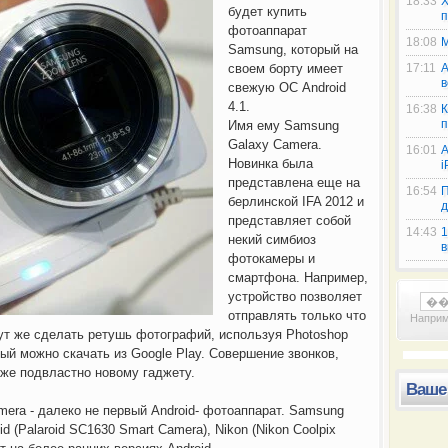
18:33
Х
будет купить
п
фотоаппарат
18:08
M
Samsung, который на
своем борту имеет
17:11
A
в
свежую ОС Android
4.1.
16:38
К
п
Имя ему Samsung
Galaxy Camera.
16:01
A
Новинка была
i
представлена еще на
16:54
П
берлинской IFA 2012 и
д
представляет собой
14:43
1
некий симбиоз
в
фотокамеры и
Китайская компания Smart
Google сделает еще од
смартфона. Например,
устройство позволяет
отправлять только что
Напри
ут же сделать ретушь фотографий, используя Photoshop
ый можно скачать из Google Play. Совершение звонков,
оже подвластно новому гаджету.
Ваше
mera - далеко не первый Android- фотоаппарат. Samsung
 (Palaroid SC1630 Smart Camera), Nikon (Nikon Coolpix