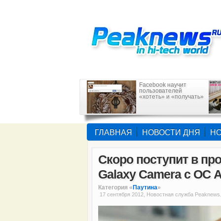
Facebook научит
пользователей
«хотеть» и «получать»
ГЛАВНАЯ
НОВОСТИ ДНЯ
НО
Скоро поступит в пр
Galaxy Camera с ОС A
Категория «
Паутина
»
17 сентября 2012, Новостная служба Peaknews