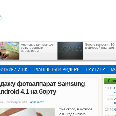
Анонсирован планшет
Google выпустит 10-
со встроенным
дюймовый планшет
проектором
УТБУКИ И ПК
ПЛАНШЕТЫ И РИДЕРЫ
ПАУТИНА
М
Посл
одажу фотоаппарат Samsung
18:15
F
ndroid 4.1 на борту
«
13:49
А
.ru, Просмотров: 643
Распечатать
п
Уже скоро, в октябре
13:46
G
2012 года можно