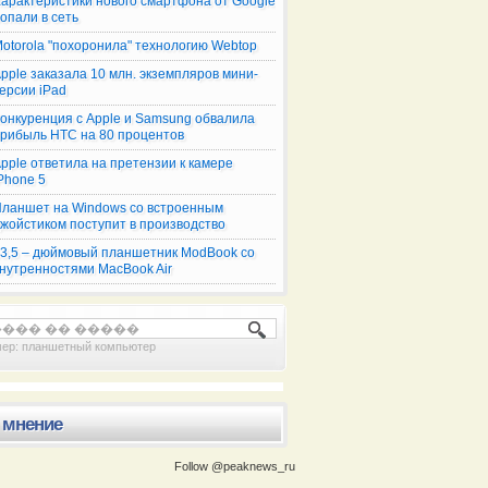
арактеристики нового смартфона от Google
опали в сеть
otorola "похоронила" технологию Webtop
pple заказала 10 млн. экземпляров мини-
ерсии iPad
онкуренция с Apple и Samsung обвалила
рибыль НТС на 80 процентов
pple ответила на претензии к камере
Phone 5
ланшет на Windows со встроенным
жойстиком поступит в производство
3,5 – дюймовый планшетник ModBook со
нутренностями MacBook Air
ин
Почти год прошел с
мер:
планшетный компьютер
 мнение
Follow @peaknews_ru