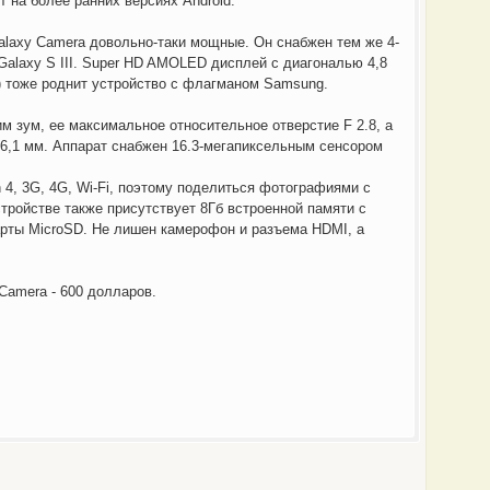
т на более ранних версиях Android.
laxy Camera довольно-таки мощные. Он снабжен тем же 4-
alaxy S III. Super HD AMOLED дисплей с диагональю 4,8
) тоже роднит устройство с флагманом Samsung.
м зум, ее максимальное относительное отверстие F 2.8, а
86,1 мм. Аппарат снабжен 16.3-мегапиксельным сенсором
 4, 3G, 4G, Wi-Fi, поэтому поделиться фотографиями с
стройстве также присутствует 8Гб встроенной памяти с
арты MicroSD. Не лишен камерофон и разъема HDMI, а
Camera - 600 долларов.